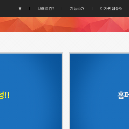
홈
브레드란?
기능소개
디자인템플릿